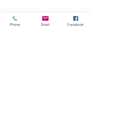
Phone
Email
Facebook
Tedesco Trieste
34133 Trieste
tedescotrieste1@gmail.com
+39 340 896 7862